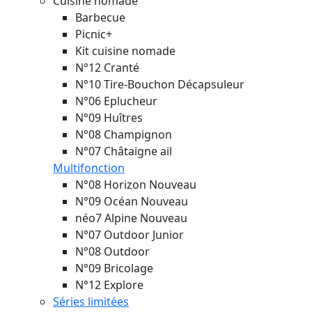
Cuisine nomade
Barbecue
Picnic+
Kit cuisine nomade
N°12 Cranté
N°10 Tire-Bouchon Décapsuleur
N°06 Eplucheur
N°09 Huîtres
N°08 Champignon
N°07 Châtaigne ail
Multifonction
N°08 Horizon
Nouveau
N°09 Océan
Nouveau
néo7 Alpine
Nouveau
N°07 Outdoor Junior
N°08 Outdoor
N°09 Bricolage
N°12 Explore
Séries limitées