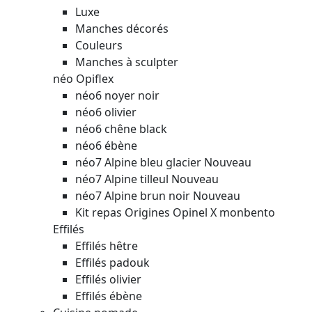
Luxe
Manches décorés
Couleurs
Manches à sculpter
néo Opiflex
néo6 noyer noir
néo6 olivier
néo6 chêne black
néo6 ébène
néo7 Alpine bleu glacier
Nouveau
néo7 Alpine tilleul
Nouveau
néo7 Alpine brun noir
Nouveau
Kit repas Origines Opinel X monbento
Effilés
Effilés hêtre
Effilés padouk
Effilés olivier
Effilés ébène