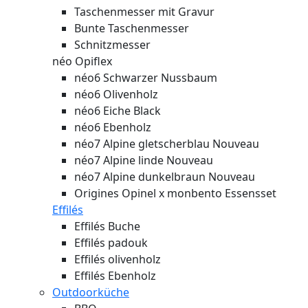
Taschenmesser mit Gravur
Bunte Taschenmesser
Schnitzmesser
néo Opiflex
néo6 Schwarzer Nussbaum
néo6 Olivenholz
néo6 Eiche Black
néo6 Ebenholz
néo7 Alpine gletscherblau
Nouveau
néo7 Alpine linde
Nouveau
néo7 Alpine dunkelbraun
Nouveau
Origines Opinel x monbento Essensset
Effilés
Effilés Buche
Effilés padouk
Effilés olivenholz
Effilés Ebenholz
Outdoorküche