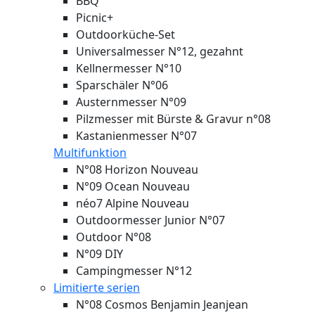
BBQ
Picnic+
Outdoorküche-Set
Universalmesser N°12, gezahnt
Kellnermesser N°10
Sparschäler N°06
Austernmesser N°09
Pilzmesser mit Bürste & Gravur n°08
Kastanienmesser N°07
Multifunktion
N°08 Horizon
Nouveau
N°09 Ocean
Nouveau
néo7 Alpine
Nouveau
Outdoormesser Junior N°07
Outdoor N°08
N°09 DIY
Campingmesser N°12
Limitierte serien
N°08 Cosmos Benjamin Jeanjean