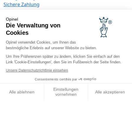
Sichere Zahlung
KUNDENDIENST
Allgemeine Verkaufsbedingungen
Opinel
Die Verwaltung von
Datenschutzrichtlinie
Angebote für Unternehmen
Cookies
Opinel verwendet Cookies, um Ihnen das
Werbegeschenke
bestmögliche Erlebnis auf unserer Website zu bieten.
Gastronome
Opinel News
Um Ihre Präferenzen später zu ändern, klicken Sie einfach auf den
Link 'Cookie-Einstellungen', den Sie im Fußbereich der Seite finden.
Neuigkeiten erhalten
Unsere Datenschutzrichtlinie einsehen
Besuchen Sie uns
Consentements certifiés par
Einstellungen
Alle ablehnen
Alle akzeptieren
vornehmen
Axeptio consent
Einwilligungsmanagementplattform: Passen Sie Ihre Optionen 
© Opinel, 2026.
Rechtliche Hinweise
ANB
Barrierefreiheit
Unsere Plattform ermöglicht es Ihnen, Ihre Datenschutzeinstell
Sitemap
Die Verwaltung von Cookies
International / DE