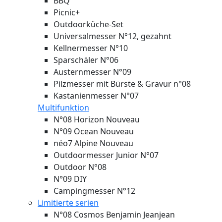
BBQ
Picnic+
Outdoorküche-Set
Universalmesser N°12, gezahnt
Kellnermesser N°10
Sparschäler N°06
Austernmesser N°09
Pilzmesser mit Bürste & Gravur n°08
Kastanienmesser N°07
Multifunktion
N°08 Horizon
Nouveau
N°09 Ocean
Nouveau
néo7 Alpine
Nouveau
Outdoormesser Junior N°07
Outdoor N°08
N°09 DIY
Campingmesser N°12
Limitierte serien
N°08 Cosmos Benjamin Jeanjean