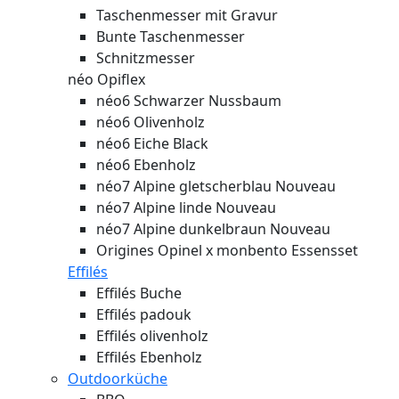
Taschenmesser mit Gravur
Bunte Taschenmesser
Schnitzmesser
néo Opiflex
néo6 Schwarzer Nussbaum
néo6 Olivenholz
néo6 Eiche Black
néo6 Ebenholz
néo7 Alpine gletscherblau
Nouveau
néo7 Alpine linde
Nouveau
néo7 Alpine dunkelbraun
Nouveau
Origines Opinel x monbento Essensset
Effilés
Effilés Buche
Effilés padouk
Effilés olivenholz
Effilés Ebenholz
Outdoorküche