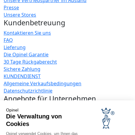
Unsere Vertriebspartner im Ausland
Presse
Unsere Stores
Kundenbetreuung
Kontaktieren Sie uns
FAQ
Lieferung
Die Opinel Garantie
30 Tage Rückgaberecht
Sichere Zahlung
KUNDENDIENST
Allgemeine Verkaufsbedingungen
Datenschutzrichtlinie
Angebote für Unternehmen
Werbegeschenke
Opinel
Gastronome
Die Verwaltung von
Opinel News
Cookies
Neuigkeiten erhalten
Opinel verwendet Cookies, um Ihnen das