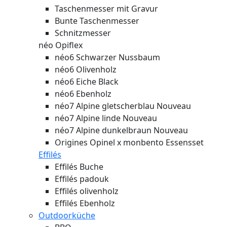
Taschenmesser mit Gravur
Bunte Taschenmesser
Schnitzmesser
néo Opiflex
néo6 Schwarzer Nussbaum
néo6 Olivenholz
néo6 Eiche Black
néo6 Ebenholz
néo7 Alpine gletscherblau
Nouveau
néo7 Alpine linde
Nouveau
néo7 Alpine dunkelbraun
Nouveau
Origines Opinel x monbento Essensset
Effilés
Effilés Buche
Effilés padouk
Effilés olivenholz
Effilés Ebenholz
Outdoorküche