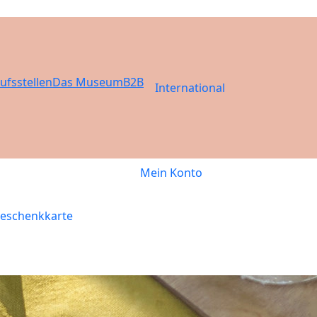
ufsstellen
Das Museum
B2B
International
Mein Konto
eschenkkarte