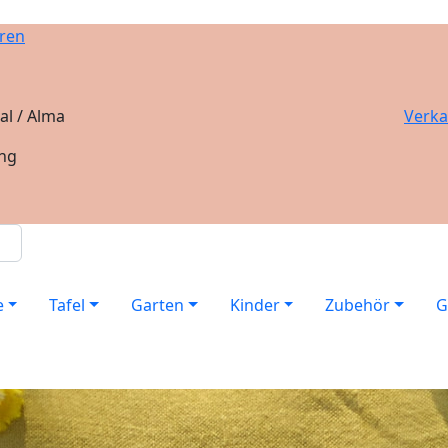
ren
al / Alma
Verka
ung
e
Tafel
Garten
Kinder
Zubehör
G