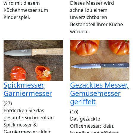
wird mit diesem
Dieses Messer wird
Küchenmesser zum
schnell zu einem
Kinderspiel.
unverzichtbaren
Bestandteil Ihrer Küche
werden.
Spickmesser,
Gezacktes Messer,
Garniermesser
Gemüsemesser
geriffelt
(27)
Entdecken Sie das
(16)
gesamte Sortiment an
Das gezackte
Spickmesser &
Officemesser: klein,
Garniermesser : klein,
handlich und effizient