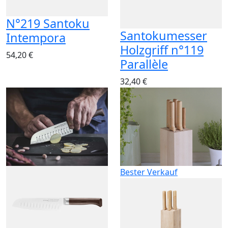
N°219 Santoku
Santokumesser
Intempora
Holzgriff n°119
54,20 €
Parallèle
32,40 €
Bester Verkauf