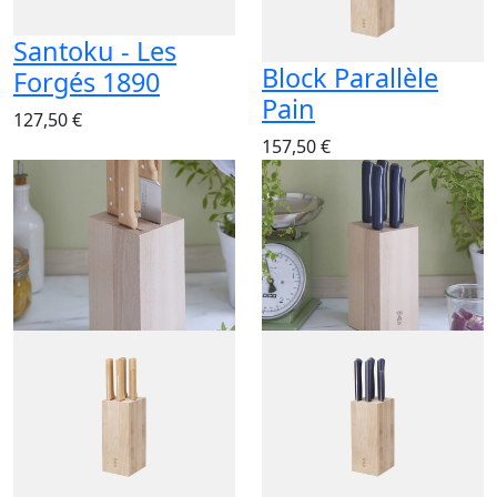
Santoku - Les
Block Parallèle
Forgés 1890
Pain
127,50 €
157,50 €