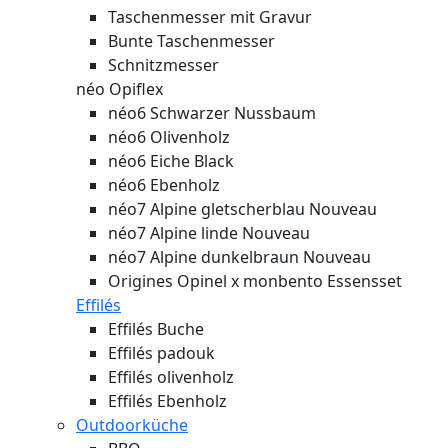
Taschenmesser mit Gravur
Bunte Taschenmesser
Schnitzmesser
néo Opiflex
néo6 Schwarzer Nussbaum
néo6 Olivenholz
néo6 Eiche Black
néo6 Ebenholz
néo7 Alpine gletscherblau
Nouveau
néo7 Alpine linde
Nouveau
néo7 Alpine dunkelbraun
Nouveau
Origines Opinel x monbento Essensset
Effilés
Effilés Buche
Effilés padouk
Effilés olivenholz
Effilés Ebenholz
Outdoorküche