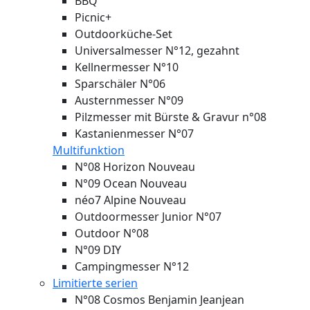
BBQ
Picnic+
Outdoorküche-Set
Universalmesser N°12, gezahnt
Kellnermesser N°10
Sparschäler N°06
Austernmesser N°09
Pilzmesser mit Bürste & Gravur n°08
Kastanienmesser N°07
Multifunktion
N°08 Horizon
Nouveau
N°09 Ocean
Nouveau
néo7 Alpine
Nouveau
Outdoormesser Junior N°07
Outdoor N°08
N°09 DIY
Campingmesser N°12
Limitierte serien
N°08 Cosmos Benjamin Jeanjean