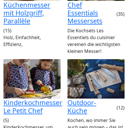
Küchenmesser
Chef
mit Holzgriff,
Essentials
(35)
Parallèle
Messersets
(15)
Die Kochsets Les
Holz, Einfachheit,
Essentiels du cuisinier
Effizienz,
vereinen die wichtigsten
kleinen Messer!
Kinderkochmesser
Outdoor-
(12)
Le Petit Chef
Küche
(5)
Kochen, wo immer Sie
Kinderkochmesser, um
auch sein mögen – das ist