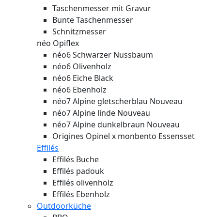
Taschenmesser mit Gravur
Bunte Taschenmesser
Schnitzmesser
néo Opiflex
néo6 Schwarzer Nussbaum
néo6 Olivenholz
néo6 Eiche Black
néo6 Ebenholz
néo7 Alpine gletscherblau
Nouveau
néo7 Alpine linde
Nouveau
néo7 Alpine dunkelbraun
Nouveau
Origines Opinel x monbento Essensset
Effilés
Effilés Buche
Effilés padouk
Effilés olivenholz
Effilés Ebenholz
Outdoorküche