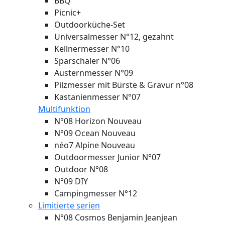
BBQ
Picnic+
Outdoorküche-Set
Universalmesser N°12, gezahnt
Kellnermesser N°10
Sparschäler N°06
Austernmesser N°09
Pilzmesser mit Bürste & Gravur n°08
Kastanienmesser N°07
Multifunktion
N°08 Horizon
Nouveau
N°09 Ocean
Nouveau
néo7 Alpine
Nouveau
Outdoormesser Junior N°07
Outdoor N°08
N°09 DIY
Campingmesser N°12
Limitierte serien
N°08 Cosmos Benjamin Jeanjean