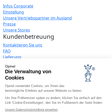
Infos Corporate
Einstellung
Unsere Vertriebspartner im Ausland
Presse
Unsere Stores
Kundenbetreuung
Kontaktieren Sie uns
FAQ
Lieferung
Die Opinel Garantie
Opinel
30 Tage Rückgaberecht
Die Verwaltung von
Sichere Zahlung
Cookies
KUNDENDIENST
Opinel verwendet Cookies, um Ihnen das
Allgemeine Verkaufsbedingungen
bestmögliche Erlebnis auf unserer Website zu bieten.
Datenschutzrichtlinie
Angebote für Unternehmen
Um Ihre Präferenzen später zu ändern, klicken Sie einfach auf den
Link 'Cookie-Einstellungen', den Sie im Fußbereich der Seite finden.
Werbegeschenke
Unsere Datenschutzrichtlinie einsehen