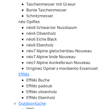
Taschenmesser mit Gravur
Bunte Taschenmesser
Schnitzmesser
néo Opiflex
néo6 Schwarzer Nussbaum
néo6 Olivenholz
néo6 Eiche Black
néo6 Ebenholz
néo7 Alpine gletscherblau
Nouveau
néo7 Alpine linde
Nouveau
néo7 Alpine dunkelbraun
Nouveau
Origines Opinel x monbento Essensset
Effilés
Effilés Buche
Effilés padouk
Effilés olivenholz
Effilés Ebenholz
Outdoorküche