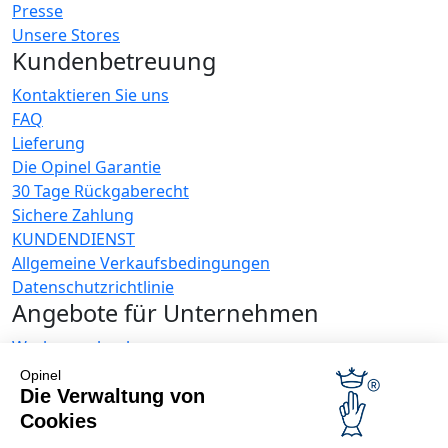
Presse
Unsere Stores
Kundenbetreuung
Kontaktieren Sie uns
FAQ
Lieferung
Die Opinel Garantie
30 Tage Rückgaberecht
Sichere Zahlung
KUNDENDIENST
Allgemeine Verkaufsbedingungen
Datenschutzrichtlinie
Angebote für Unternehmen
Werbegeschenke
Gastronome
Opinel
Opinel News
Die Verwaltung von
Cookies
Neuigkeiten erhalten