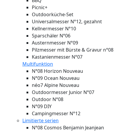
BBQ
Picnic+
Outdoorküche-Set
Universalmesser N°12, gezahnt
Kellnermesser N°10
Sparschäler N°06
Austernmesser N°09
Pilzmesser mit Bürste & Gravur n°08
Kastanienmesser N°07
Multifunktion
N°08 Horizon
Nouveau
N°09 Ocean
Nouveau
néo7 Alpine
Nouveau
Outdoormesser Junior N°07
Outdoor N°08
N°09 DIY
Campingmesser N°12
Limitierte serien
N°08 Cosmos Benjamin Jeanjean