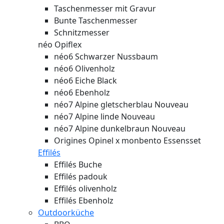
Taschenmesser mit Gravur
Bunte Taschenmesser
Schnitzmesser
néo Opiflex
néo6 Schwarzer Nussbaum
néo6 Olivenholz
néo6 Eiche Black
néo6 Ebenholz
néo7 Alpine gletscherblau
Nouveau
néo7 Alpine linde
Nouveau
néo7 Alpine dunkelbraun
Nouveau
Origines Opinel x monbento Essensset
Effilés
Effilés Buche
Effilés padouk
Effilés olivenholz
Effilés Ebenholz
Outdoorküche