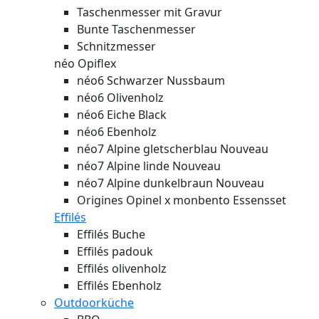
Taschenmesser mit Gravur
Bunte Taschenmesser
Schnitzmesser
néo Opiflex
néo6 Schwarzer Nussbaum
néo6 Olivenholz
néo6 Eiche Black
néo6 Ebenholz
néo7 Alpine gletscherblau
Nouveau
néo7 Alpine linde
Nouveau
néo7 Alpine dunkelbraun
Nouveau
Origines Opinel x monbento Essensset
Effilés
Effilés Buche
Effilés padouk
Effilés olivenholz
Effilés Ebenholz
Outdoorküche