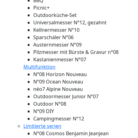
BBQ
Picnic+
Outdoorküche-Set
Universalmesser N°12, gezahnt
Kellnermesser N°10
Sparschäler N°06
Austernmesser N°09
Pilzmesser mit Bürste & Gravur n°08
Kastanienmesser N°07
Multifunktion
N°08 Horizon
Nouveau
N°09 Ocean
Nouveau
néo7 Alpine
Nouveau
Outdoormesser Junior N°07
Outdoor N°08
N°09 DIY
Campingmesser N°12
Limitierte serien
N°08 Cosmos Benjamin Jeanjean