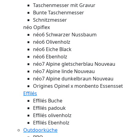
Taschenmesser mit Gravur
Bunte Taschenmesser
Schnitzmesser
néo Opiflex
néo6 Schwarzer Nussbaum
néo6 Olivenholz
néo6 Eiche Black
néo6 Ebenholz
néo7 Alpine gletscherblau
Nouveau
néo7 Alpine linde
Nouveau
néo7 Alpine dunkelbraun
Nouveau
Origines Opinel x monbento Essensset
Effilés
Effilés Buche
Effilés padouk
Effilés olivenholz
Effilés Ebenholz
Outdoorküche