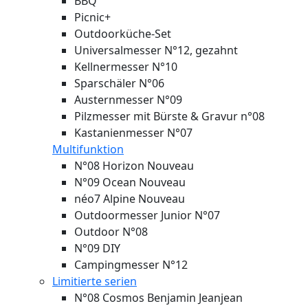
BBQ
Picnic+
Outdoorküche-Set
Universalmesser N°12, gezahnt
Kellnermesser N°10
Sparschäler N°06
Austernmesser N°09
Pilzmesser mit Bürste & Gravur n°08
Kastanienmesser N°07
Multifunktion
N°08 Horizon
Nouveau
N°09 Ocean
Nouveau
néo7 Alpine
Nouveau
Outdoormesser Junior N°07
Outdoor N°08
N°09 DIY
Campingmesser N°12
Limitierte serien
N°08 Cosmos Benjamin Jeanjean