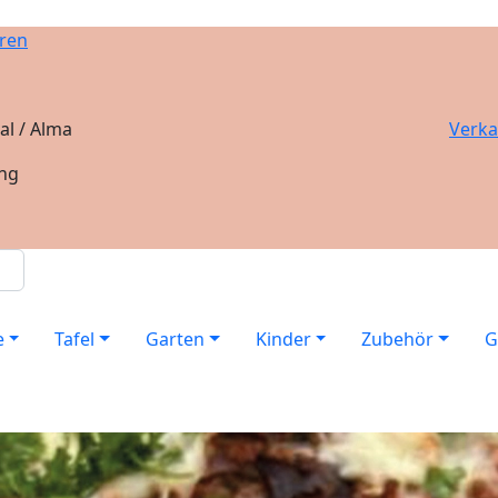
ren
al / Alma
Verka
ung
e
Tafel
Garten
Kinder
Zubehör
G