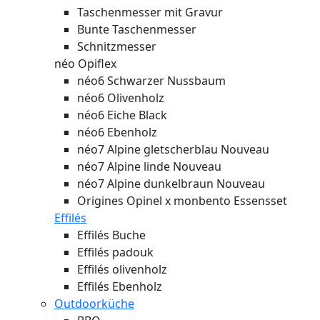
Taschenmesser mit Gravur
Bunte Taschenmesser
Schnitzmesser
néo Opiflex
néo6 Schwarzer Nussbaum
néo6 Olivenholz
néo6 Eiche Black
néo6 Ebenholz
néo7 Alpine gletscherblau
Nouveau
néo7 Alpine linde
Nouveau
néo7 Alpine dunkelbraun
Nouveau
Origines Opinel x monbento Essensset
Effilés
Effilés Buche
Effilés padouk
Effilés olivenholz
Effilés Ebenholz
Outdoorküche