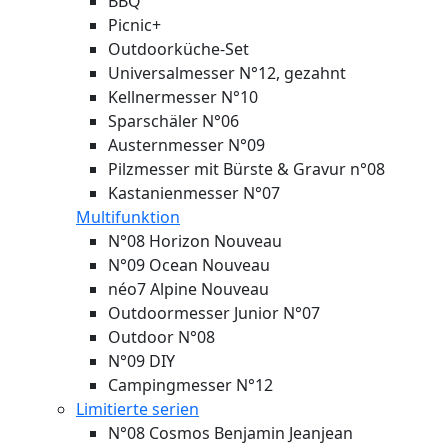
BBQ
Picnic+
Outdoorküche-Set
Universalmesser N°12, gezahnt
Kellnermesser N°10
Sparschäler N°06
Austernmesser N°09
Pilzmesser mit Bürste & Gravur n°08
Kastanienmesser N°07
Multifunktion
N°08 Horizon
Nouveau
N°09 Ocean
Nouveau
néo7 Alpine
Nouveau
Outdoormesser Junior N°07
Outdoor N°08
N°09 DIY
Campingmesser N°12
Limitierte serien
N°08 Cosmos Benjamin Jeanjean