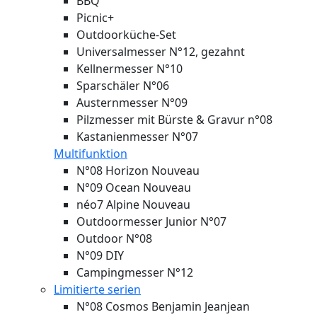
BBQ
Picnic+
Outdoorküche-Set
Universalmesser N°12, gezahnt
Kellnermesser N°10
Sparschäler N°06
Austernmesser N°09
Pilzmesser mit Bürste & Gravur n°08
Kastanienmesser N°07
Multifunktion
N°08 Horizon
Nouveau
N°09 Ocean
Nouveau
néo7 Alpine
Nouveau
Outdoormesser Junior N°07
Outdoor N°08
N°09 DIY
Campingmesser N°12
Limitierte serien
N°08 Cosmos Benjamin Jeanjean