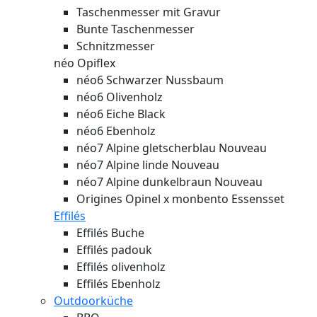
Taschenmesser mit Gravur
Bunte Taschenmesser
Schnitzmesser
néo Opiflex
néo6 Schwarzer Nussbaum
néo6 Olivenholz
néo6 Eiche Black
néo6 Ebenholz
néo7 Alpine gletscherblau
Nouveau
néo7 Alpine linde
Nouveau
néo7 Alpine dunkelbraun
Nouveau
Origines Opinel x monbento Essensset
Effilés
Effilés Buche
Effilés padouk
Effilés olivenholz
Effilés Ebenholz
Outdoorküche