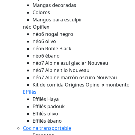
Mangas decoradas
Colores
Mangos para esculpir
néo Opiflex
néo6 nogal negro
néo6 olivo
néo6 Roble Black
néo6 ébano
néo7 Alpine azul glaciar
Nouveau
néo7 Alpine tilo
Nouveau
néo7 Alpine marrón oscuro
Nouveau
Kit de comida Origines Opinel x monbento
Effilés
Effilés Haya
Effilés padouk
Effilés olivo
Effilés ébano
Cocina transportable