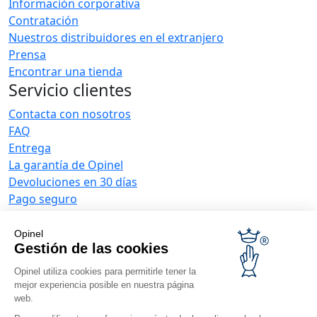
Información corporativa
Contratación
Nuestros distribuidores en el extranjero
Prensa
Encontrar una tienda
Servicio clientes
Contacta con nosotros
FAQ
Entrega
La garantía de Opinel
Devoluciones en 30 días
Pago seguro
El servicio posventa y de mantenimiento
Condiciones generales de venta
Opinel
Ofertas para empresas
Gestión de las cookies
Opinel utiliza cookies para permitirle tener la
Regalos de empresa
mejor experiencia posible en nuestra página
Restauradores
web.
Noticias Opinel