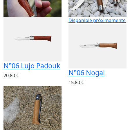
Disponible próximamente
N°06 Lujo Padouk
N°06 Nogal
20,80 €
15,80 €