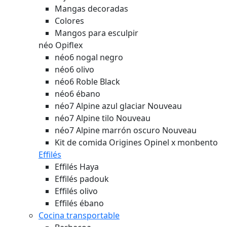
Mangas decoradas
Colores
Mangos para esculpir
néo Opiflex
néo6 nogal negro
néo6 olivo
néo6 Roble Black
néo6 ébano
néo7 Alpine azul glaciar
Nouveau
néo7 Alpine tilo
Nouveau
néo7 Alpine marrón oscuro
Nouveau
Kit de comida Origines Opinel x monbento
Effilés
Effilés Haya
Effilés padouk
Effilés olivo
Effilés ébano
Cocina transportable