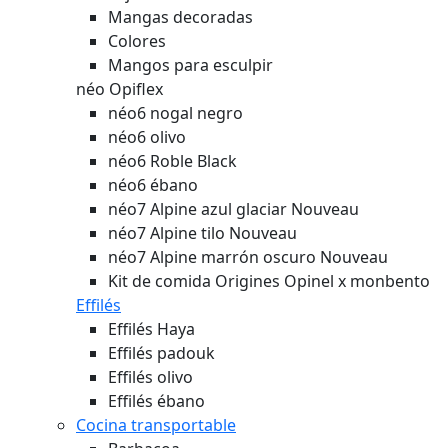
Mangas decoradas
Colores
Mangos para esculpir
néo Opiflex
néo6 nogal negro
néo6 olivo
néo6 Roble Black
néo6 ébano
néo7 Alpine azul glaciar
Nouveau
néo7 Alpine tilo
Nouveau
néo7 Alpine marrón oscuro
Nouveau
Kit de comida Origines Opinel x monbento
Effilés
Effilés Haya
Effilés padouk
Effilés olivo
Effilés ébano
Cocina transportable