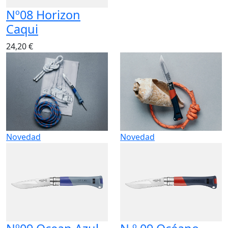
Nº08 Horizon
Caqui
24,20 €
Novedad
Novedad