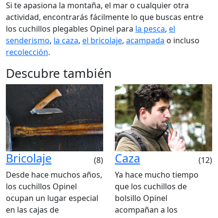
Si te apasiona la montaña, el mar o cualquier otra
actividad, encontrarás fácilmente lo que buscas entre
los cuchillos plegables Opinel para
la pesca
,
el
senderismo
,
la caza
,
el bricolaje
,
acampada
o incluso
recolección
.
Descubre también
Bricolaje
Caza
(8)
(12)
Desde hace muchos años,
Ya hace mucho tiempo
los cuchillos Opinel
que los cuchillos de
ocupan un lugar especial
bolsillo Opinel
en las cajas de
acompañan a los