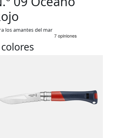
.º 09 Océano
ojo
ra los amantes del mar
 colores