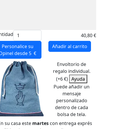
ntidad
40,80 €
Personalice su
Añadir al carrito
Opinel
desde 5 €
Envoltorio de
regalo individual.
(+6 €)
Ayuda
Puede añadir un
mensaje
personalizado
dentro de cada
bolsa de tela.
En su casa este
martes
con entrega exprés