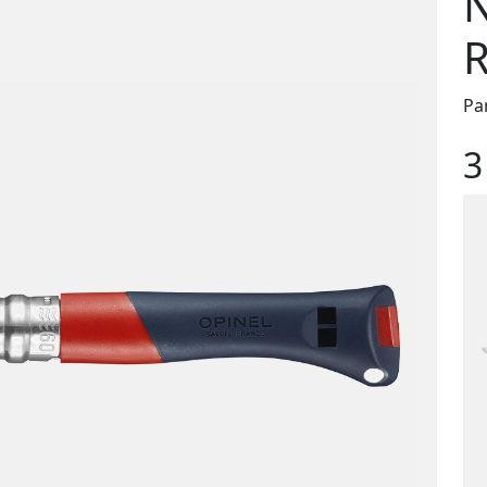
N
R
Pa
3