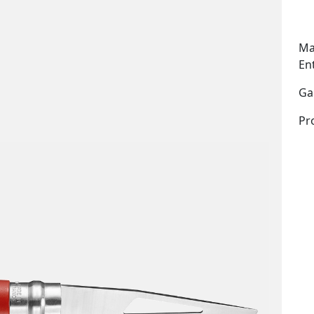
Ma
En
Ga
Pr