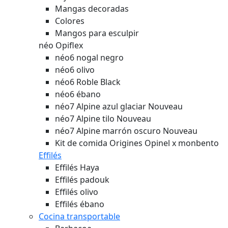
Mangas decoradas
Colores
Mangos para esculpir
néo Opiflex
néo6 nogal negro
néo6 olivo
néo6 Roble Black
néo6 ébano
néo7 Alpine azul glaciar
Nouveau
néo7 Alpine tilo
Nouveau
néo7 Alpine marrón oscuro
Nouveau
Kit de comida Origines Opinel x monbento
Effilés
Effilés Haya
Effilés padouk
Effilés olivo
Effilés ébano
Cocina transportable