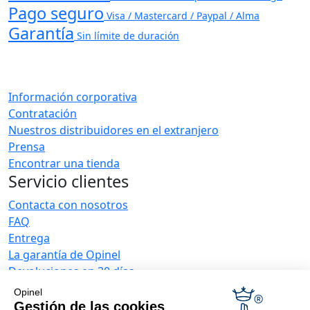
Pago seguro
Visa / Mastercard / Paypal / Alma
Garantía
Sin límite de duración
Información corporativa
Contratación
Nuestros distribuidores en el extranjero
Prensa
Encontrar una tienda
Servicio clientes
Contacta con nosotros
FAQ
Entrega
La garantía de Opinel
Devoluciones en 30 días
Pago seguro
Opinel
El servicio posventa y de mantenimiento
Gestión de las cookies