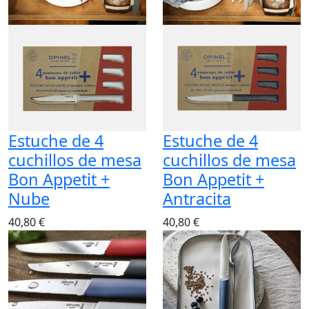
Estuche de 4
Estuche de 4
cuchillos de mesa
cuchillos de mesa
Bon Appetit +
Bon Appetit +
Nube
Antracita
40,80 €
40,80 €