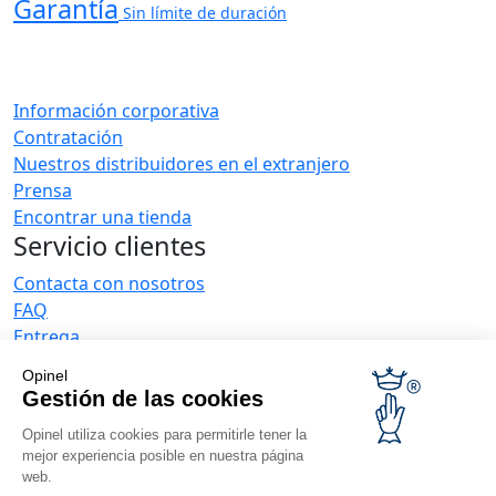
Garantía
Sin límite de duración
Información corporativa
Contratación
Nuestros distribuidores en el extranjero
Prensa
Encontrar una tienda
Servicio clientes
Contacta con nosotros
FAQ
Entrega
La garantía de Opinel
Opinel
Devoluciones en 30 días
Gestión de las cookies
Pago seguro
Opinel utiliza cookies para permitirle tener la
El servicio posventa y de mantenimiento
mejor experiencia posible en nuestra página
Condiciones generales de venta
web.