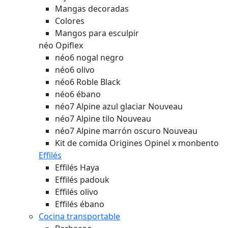
Mangas decoradas
Colores
Mangos para esculpir
néo Opiflex
néo6 nogal negro
néo6 olivo
néo6 Roble Black
néo6 ébano
néo7 Alpine azul glaciar
Nouveau
néo7 Alpine tilo
Nouveau
néo7 Alpine marrón oscuro
Nouveau
Kit de comida Origines Opinel x monbento
Effilés
Effilés Haya
Effilés padouk
Effilés olivo
Effilés ébano
Cocina transportable