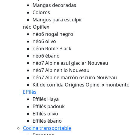
Mangas decoradas
Colores
Mangos para esculpir
néo Opiflex
néo6 nogal negro
néo6 olivo
néo6 Roble Black
néo6 ébano
néo7 Alpine azul glaciar
Nouveau
néo7 Alpine tilo
Nouveau
néo7 Alpine marrón oscuro
Nouveau
Kit de comida Origines Opinel x monbento
Effilés
Effilés Haya
Effilés padouk
Effilés olivo
Effilés ébano
Cocina transportable