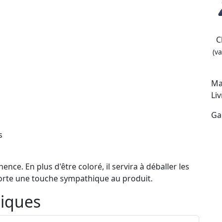
C
(v
Ma
Li
Ga
s
nce. En plus d'être coloré, il servira à déballer les
porte une touche sympathique au produit.
niques