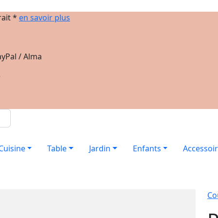
rait *
en savoir plus
yPal / Alma
e
Cuisine
Table
Jardin
Enfants
Accessoi
Co