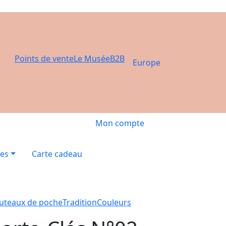
Points de vente
Le Musée
B2B
Europe
Mon compte
res
Carte cadeau
uteaux de poche
Tradition
Couleurs