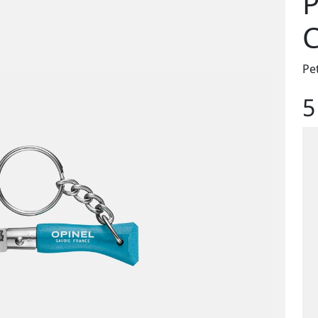
P
Pe
5