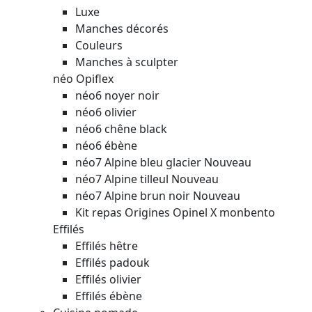
Luxe
Manches décorés
Couleurs
Manches à sculpter
néo Opiflex
néo6 noyer noir
néo6 olivier
néo6 chêne black
néo6 ébène
néo7 Alpine bleu glacier
Nouveau
néo7 Alpine tilleul
Nouveau
néo7 Alpine brun noir
Nouveau
Kit repas Origines Opinel X monbento
Effilés
Effilés hêtre
Effilés padouk
Effilés olivier
Effilés ébène