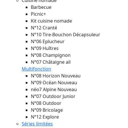
Cuisine nomade
Barbecue
Picnic+
Kit cuisine nomade
N°12 Cranté
N°10 Tire-Bouchon Décapsuleur
N°06 Eplucheur
N°09 Huîtres
N°08 Champignon
N°07 Châtaigne ail
Multifonction
N°08 Horizon
Nouveau
N°09 Océan
Nouveau
néo7 Alpine
Nouveau
N°07 Outdoor Junior
N°08 Outdoor
N°09 Bricolage
N°12 Explore
Séries limitées