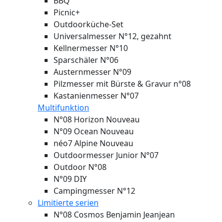
BBQ
Picnic+
Outdoorküche-Set
Universalmesser N°12, gezahnt
Kellnermesser N°10
Sparschäler N°06
Austernmesser N°09
Pilzmesser mit Bürste & Gravur n°08
Kastanienmesser N°07
Multifunktion
N°08 Horizon
Nouveau
N°09 Ocean
Nouveau
néo7 Alpine
Nouveau
Outdoormesser Junior N°07
Outdoor N°08
N°09 DIY
Campingmesser N°12
Limitierte serien
N°08 Cosmos Benjamin Jeanjean