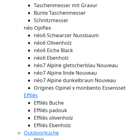
Taschenmesser mit Gravur
Bunte Taschenmesser
Schnitzmesser
néo Opiflex
néo6 Schwarzer Nussbaum
néo6 Olivenholz
néo6 Eiche Black
néo6 Ebenholz
néo7 Alpine gletscherblau
Nouveau
néo7 Alpine linde
Nouveau
néo7 Alpine dunkelbraun
Nouveau
Origines Opinel x monbento Essensset
Effilés
Effilés Buche
Effilés padouk
Effilés olivenholz
Effilés Ebenholz
Outdoorküche