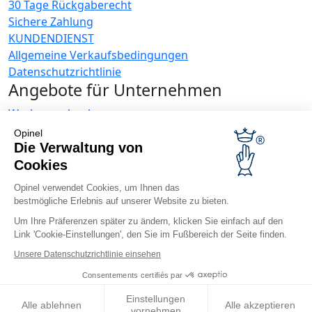
30 Tage Rückgaberecht
Sichere Zahlung
KUNDENDIENST
Allgemeine Verkaufsbedingungen
Datenschutzrichtlinie
Angebote für Unternehmen
Werbegeschenke
Gastronome
Opinel
Opinel News
Die Verwaltung von
Cookies
Neuigkeiten erhalten
Besuchen Sie uns
Opinel verwendet Cookies, um Ihnen das
bestmögliche Erlebnis auf unserer Website zu bieten.
Um Ihre Präferenzen später zu ändern, klicken Sie einfach auf den
Link 'Cookie-Einstellungen', den Sie im Fußbereich der Seite finden.
Unsere Datenschutzrichtlinie einsehen
Consentements certifiés par
© Opinel, 2026.
Rechtliche Hinweise
ANB
Barrierefreiheit
Sitemap
Die Verwaltung von Cookies
Einstellungen
Alle ablehnen
Alle akzeptieren
vornehmen