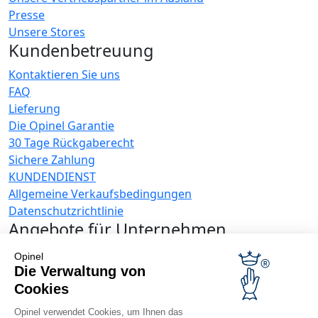
Presse
Unsere Stores
Kundenbetreuung
Kontaktieren Sie uns
FAQ
Lieferung
Die Opinel Garantie
30 Tage Rückgaberecht
Sichere Zahlung
KUNDENDIENST
Allgemeine Verkaufsbedingungen
Datenschutzrichtlinie
Angebote für Unternehmen
Werbegeschenke
Opinel
Gastronome
Die Verwaltung von
Opinel News
Cookies
Neuigkeiten erhalten
Opinel verwendet Cookies, um Ihnen das