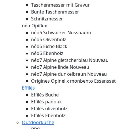
Taschenmesser mit Gravur
Bunte Taschenmesser
Schnitzmesser
néo Opiflex
néo6 Schwarzer Nussbaum
néo6 Olivenholz
néo6 Eiche Black
néo6 Ebenholz
néo7 Alpine gletscherblau
Nouveau
néo7 Alpine linde
Nouveau
néo7 Alpine dunkelbraun
Nouveau
Origines Opinel x monbento Essensset
Effilés
Effilés Buche
Effilés padouk
Effilés olivenholz
Effilés Ebenholz
Outdoorküche