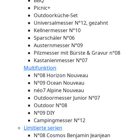
BBQ
Picnic+
Outdoorküche-Set
Universalmesser N°12, gezahnt
Kellnermesser N°10
Sparschäler N°06
Austernmesser N°09
Pilzmesser mit Bürste & Gravur n°08
Kastanienmesser N°07
Multifunktion
N°08 Horizon
Nouveau
N°09 Ocean
Nouveau
néo7 Alpine
Nouveau
Outdoormesser Junior N°07
Outdoor N°08
N°09 DIY
Campingmesser N°12
Limitierte serien
N°08 Cosmos Benjamin Jeanjean