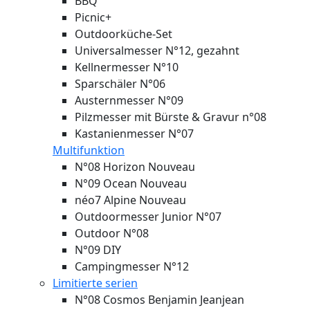
BBQ
Picnic+
Outdoorküche-Set
Universalmesser N°12, gezahnt
Kellnermesser N°10
Sparschäler N°06
Austernmesser N°09
Pilzmesser mit Bürste & Gravur n°08
Kastanienmesser N°07
Multifunktion
N°08 Horizon
Nouveau
N°09 Ocean
Nouveau
néo7 Alpine
Nouveau
Outdoormesser Junior N°07
Outdoor N°08
N°09 DIY
Campingmesser N°12
Limitierte serien
N°08 Cosmos Benjamin Jeanjean