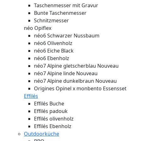
Taschenmesser mit Gravur
Bunte Taschenmesser
Schnitzmesser
néo Opiflex
néo6 Schwarzer Nussbaum
néo6 Olivenholz
néo6 Eiche Black
néo6 Ebenholz
néo7 Alpine gletscherblau
Nouveau
néo7 Alpine linde
Nouveau
néo7 Alpine dunkelbraun
Nouveau
Origines Opinel x monbento Essensset
Effilés
Effilés Buche
Effilés padouk
Effilés olivenholz
Effilés Ebenholz
Outdoorküche