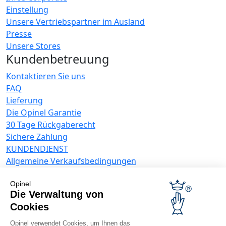
Einstellung
Unsere Vertriebspartner im Ausland
Presse
Unsere Stores
Kundenbetreuung
Kontaktieren Sie uns
FAQ
Lieferung
Die Opinel Garantie
30 Tage Rückgaberecht
Sichere Zahlung
KUNDENDIENST
Allgemeine Verkaufsbedingungen
Datenschutzrichtlinie
Angebote für Unternehmen
Opinel
Die Verwaltung von
Werbegeschenke
Cookies
Gastronome
Opinel verwendet Cookies, um Ihnen das