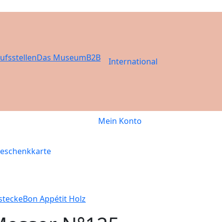
ufsstellen
Das Museum
B2B
International
Mein Konto
eschenkkarte
stecke
Bon Appétit Holz