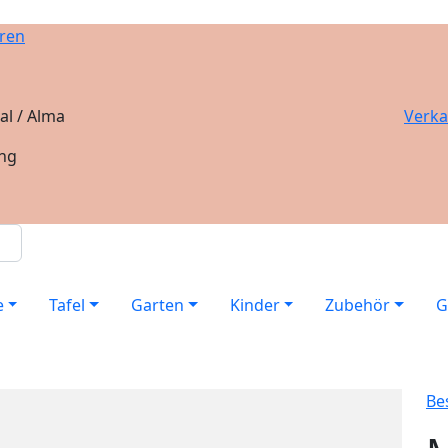
ren
al / Alma
Verka
ung
e
Tafel
Garten
Kinder
Zubehör
G
Be