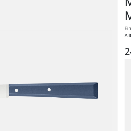
M
M
Ei
All
2