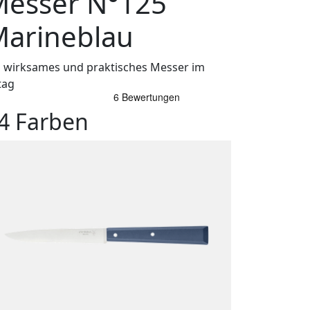
esser N°125
arineblau
n wirksames und praktisches Messer im
tag
4 Farben