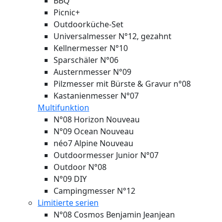
BBQ
Picnic+
Outdoorküche-Set
Universalmesser N°12, gezahnt
Kellnermesser N°10
Sparschäler N°06
Austernmesser N°09
Pilzmesser mit Bürste & Gravur n°08
Kastanienmesser N°07
Multifunktion
N°08 Horizon
Nouveau
N°09 Ocean
Nouveau
néo7 Alpine
Nouveau
Outdoormesser Junior N°07
Outdoor N°08
N°09 DIY
Campingmesser N°12
Limitierte serien
N°08 Cosmos Benjamin Jeanjean