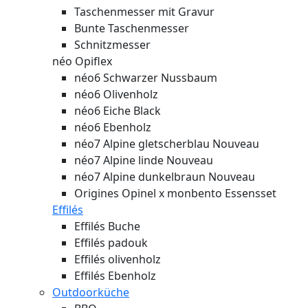
Taschenmesser mit Gravur
Bunte Taschenmesser
Schnitzmesser
néo Opiflex
néo6 Schwarzer Nussbaum
néo6 Olivenholz
néo6 Eiche Black
néo6 Ebenholz
néo7 Alpine gletscherblau
Nouveau
néo7 Alpine linde
Nouveau
néo7 Alpine dunkelbraun
Nouveau
Origines Opinel x monbento Essensset
Effilés
Effilés Buche
Effilés padouk
Effilés olivenholz
Effilés Ebenholz
Outdoorküche