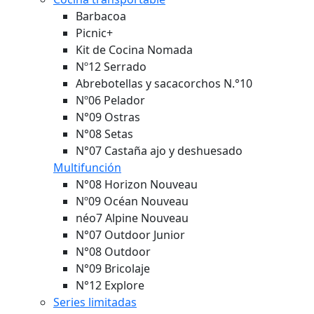
Barbacoa
Picnic+
Kit de Cocina Nomada
Nº12 Serrado
Abrebotellas y sacacorchos N.°10
Nº06 Pelador
N°09 Ostras
N°08 Setas
N°07 Castaña ajo y deshuesado
Multifunción
N°08 Horizon
Nouveau
Nº09 Océan
Nouveau
néo7 Alpine
Nouveau
N°07 Outdoor Junior
N°08 Outdoor
N°09 Bricolaje
N°12 Explore
Series limitadas
N.° 08 Cosmos Benjamín Jeanjean