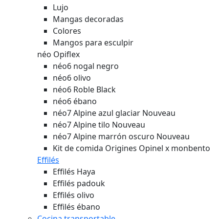
Mangas decoradas
Colores
Mangos para esculpir
néo Opiflex
néo6 nogal negro
néo6 olivo
néo6 Roble Black
néo6 ébano
néo7 Alpine azul glaciar
Nouveau
néo7 Alpine tilo
Nouveau
néo7 Alpine marrón oscuro
Nouveau
Kit de comida Origines Opinel x monbento
Effilés
Effilés Haya
Effilés padouk
Effilés olivo
Effilés ébano
Cocina transportable