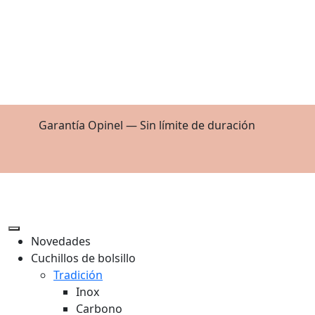
Contenido principal
Entrega exprés — A todo el mundo *
saber más
Devoluciones en un plazo de 30 días
Pago seguro — Visa / Mastercard / PayPal / Alma
Garantía Opinel — Sin límite de duración
Novedades
Cuchillos de bolsillo
Tradición
Inox
Carbono
Lujo