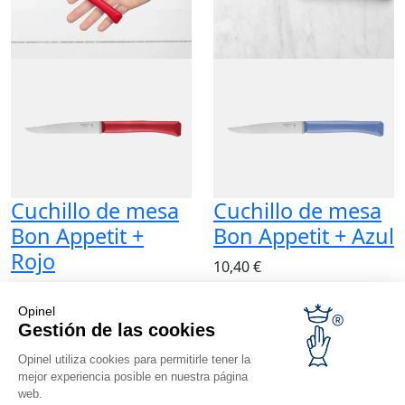
Opinel
Cuchillo de mesa
Cuchillo de mesa
Gestión de las cookies
Bon Appetit +
Bon Appetit + Azul
Opinel utiliza cookies para permitirle tener la
Rojo
mejor experiencia posible en nuestra página
10,40 €
web.
10,40 €
Para modificar tus preferencias más tarde, haz clic en el enlace
'Preferencias de Cookies' situado en el pie de página.
Consultar nuestra política de confidencialidad
Consents certified by
Rechazar todo
Configurar
Aceptar todo