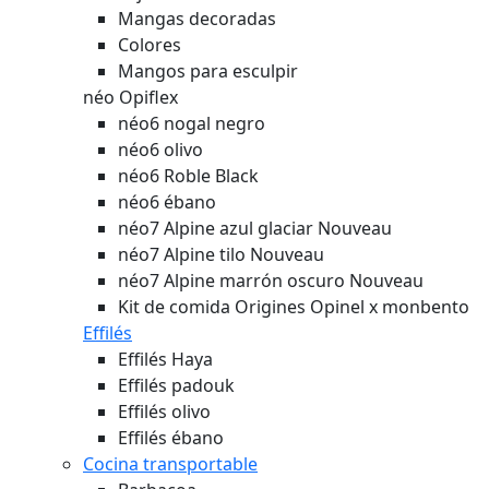
Mangas decoradas
Colores
Mangos para esculpir
néo Opiflex
néo6 nogal negro
néo6 olivo
néo6 Roble Black
néo6 ébano
néo7 Alpine azul glaciar
Nouveau
néo7 Alpine tilo
Nouveau
néo7 Alpine marrón oscuro
Nouveau
Kit de comida Origines Opinel x monbento
Effilés
Effilés Haya
Effilés padouk
Effilés olivo
Effilés ébano
Cocina transportable