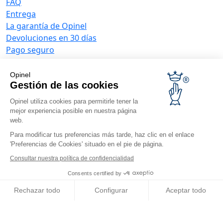
FAQ
Entrega
La garantía de Opinel
Devoluciones en 30 días
Pago seguro
El servicio posventa y de mantenimiento
Condiciones generales de venta
Opinel
Ofertas para empresas
Gestión de las cookies
Opinel utiliza cookies para permitirle tener la
Regalos de empresa
mejor experiencia posible en nuestra página
Restauradores
web.
Noticias Opinel
Para modificar tus preferencias más tarde, haz clic en el enlace
Recibir las novedades
'Preferencias de Cookies' situado en el pie de página.
Venga a vernos
Consultar nuestra política de confidencialidad
Consents certified by
Rechazar todo
Configurar
Aceptar todo
Axeptio consent
Plataforma de Gestión de Consentimiento: Personaliza tus Op