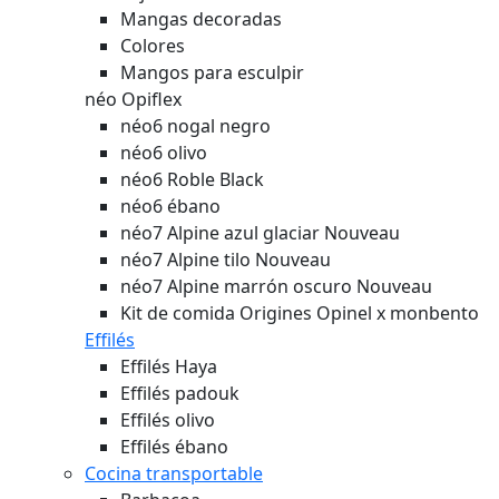
Mangas decoradas
Colores
Mangos para esculpir
néo Opiflex
néo6 nogal negro
néo6 olivo
néo6 Roble Black
néo6 ébano
néo7 Alpine azul glaciar
Nouveau
néo7 Alpine tilo
Nouveau
néo7 Alpine marrón oscuro
Nouveau
Kit de comida Origines Opinel x monbento
Effilés
Effilés Haya
Effilés padouk
Effilés olivo
Effilés ébano
Cocina transportable