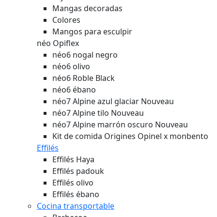
Mangas decoradas
Colores
Mangos para esculpir
néo Opiflex
néo6 nogal negro
néo6 olivo
néo6 Roble Black
néo6 ébano
néo7 Alpine azul glaciar
Nouveau
néo7 Alpine tilo
Nouveau
néo7 Alpine marrón oscuro
Nouveau
Kit de comida Origines Opinel x monbento
Effilés
Effilés Haya
Effilés padouk
Effilés olivo
Effilés ébano
Cocina transportable