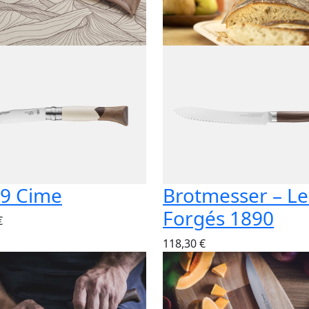
9 Cime
Brotmesser – Le
Forgés 1890
€
118,30 €