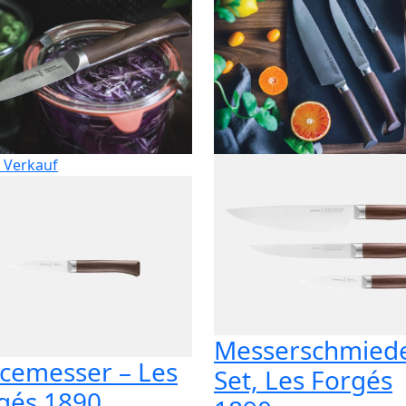
 Verkauf
Messerschmied
icemesser – Les
Set, Les Forgés
gés 1890