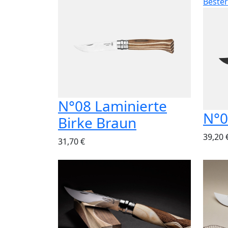
Bester
N°08 Laminierte
N°0
Birke Braun
39,20 
31,70 €