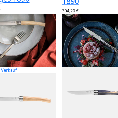
1890
€
304,20 €
 Verkauf