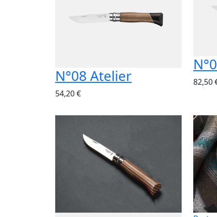
N°0
N°08 Atelier
82,50 
54,20 €