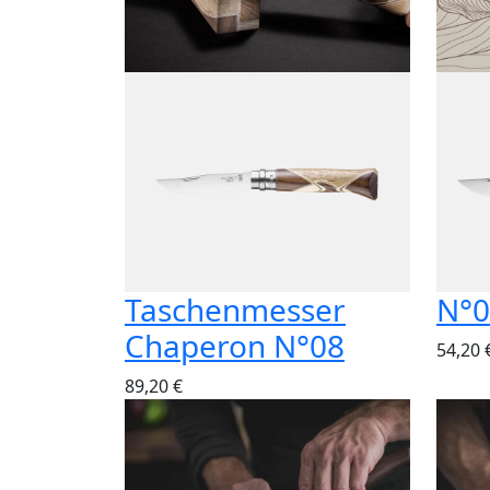
Taschenmesser
N°0
Chaperon N°08
54,20 
89,20 €