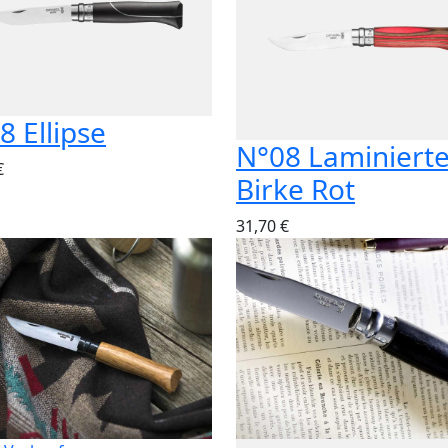
8 Ellipse
N°08 Laminiert
€
Birke Rot
31,70 €