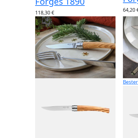
Forgés 1890
64,20 
118,30 €
Bester