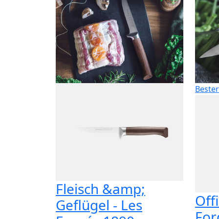
Bester
Fleisch &amp;
Off
Geflügel - Les
For