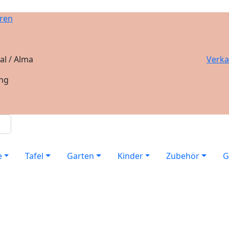
ren
al / Alma
Verka
ung
e
Tafel
Garten
Kinder
Zubehör
G