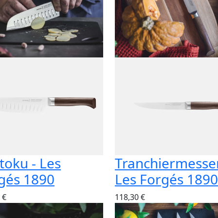
toku - Les
Tranchiermesser
gés 1890
Les Forgés 1890
 €
118,30 €