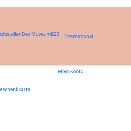
ufsstellen
Das Museum
B2B
International
Mein Konto
eschenkkarte