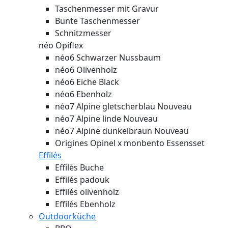
Taschenmesser mit Gravur
Bunte Taschenmesser
Schnitzmesser
néo Opiflex
néo6 Schwarzer Nussbaum
néo6 Olivenholz
néo6 Eiche Black
néo6 Ebenholz
néo7 Alpine gletscherblau
Nouveau
néo7 Alpine linde
Nouveau
néo7 Alpine dunkelbraun
Nouveau
Origines Opinel x monbento Essensset
Effilés
Effilés Buche
Effilés padouk
Effilés olivenholz
Effilés Ebenholz
Outdoorküche