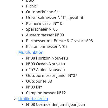
BBQ
Picnic+
Outdoorküche-Set
Universalmesser N°12, gezahnt
Kellnermesser N°10
Sparschäler N°06
Austernmesser N°09
Pilzmesser mit Bürste & Gravur n°08
Kastanienmesser N°07
Multifunktion
N°08 Horizon
Nouveau
N°09 Ocean
Nouveau
néo7 Alpine
Nouveau
Outdoormesser Junior N°07
Outdoor N°08
N°09 DIY
Campingmesser N°12
Limitierte serien
N°08 Cosmos Benjamin Jeanjean