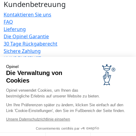
Kundenbetreuung
Kontaktieren Sie uns
FAQ
Lieferung
Die Opinel Garantie
30 Tage Rückgaberecht
Sichere Zahlung
KUNDENDIENST
Allgemeine Verkaufsbedingungen
Opinel
Die Verwaltung von
Datenschutzrichtlinie
Angebote für Unternehmen
Cookies
Werbegeschenke
Opinel verwendet Cookies, um Ihnen das
bestmögliche Erlebnis auf unserer Website zu bieten.
Gastronome
Opinel News
Um Ihre Präferenzen später zu ändern, klicken Sie einfach auf den
Link 'Cookie-Einstellungen', den Sie im Fußbereich der Seite finden.
Neuigkeiten erhalten
Unsere Datenschutzrichtlinie einsehen
Besuchen Sie uns
Consentements certifiés par