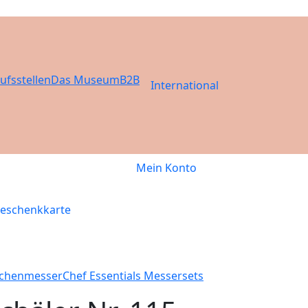
ufsstellen
Das Museum
B2B
International
Mein Konto
eschenkkarte
chenmesser
Chef Essentials Messersets