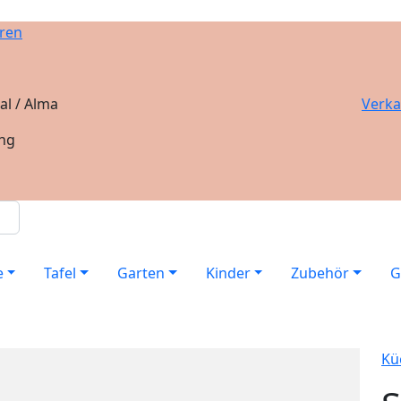
ren
al / Alma
Verka
ung
e
Tafel
Garten
Kinder
Zubehör
G
Kü