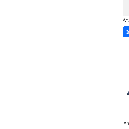
An
I
An