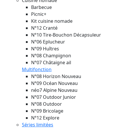
Cuisine nomade
Barbecue
Picnic+
Kit cuisine nomade
N°12 Cranté
N°10 Tire-Bouchon Décapsuleur
N°06 Eplucheur
N°09 Huîtres
N°08 Champignon
N°07 Châtaigne ail
Multifonction
N°08 Horizon
Nouveau
N°09 Océan
Nouveau
néo7 Alpine
Nouveau
N°07 Outdoor Junior
N°08 Outdoor
N°09 Bricolage
N°12 Explore
Séries limitées