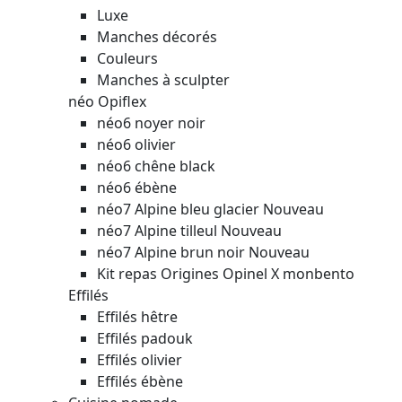
Luxe
Manches décorés
Couleurs
Manches à sculpter
néo Opiflex
néo6 noyer noir
néo6 olivier
néo6 chêne black
néo6 ébène
néo7 Alpine bleu glacier
Nouveau
néo7 Alpine tilleul
Nouveau
néo7 Alpine brun noir
Nouveau
Kit repas Origines Opinel X monbento
Effilés
Effilés hêtre
Effilés padouk
Effilés olivier
Effilés ébène