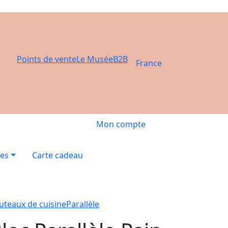
Points de vente
Le Musée
B2B
France
Mon compte
res
Carte cadeau
uteaux de cuisine
Parallèle