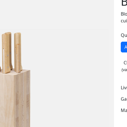
B
Bl
cui
Qu
A
C
(v
Li
Ga
Ma