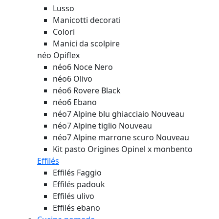
Lusso
Manicotti decorati
Colori
Manici da scolpire
néo Opiflex
néo6 Noce Nero
néo6 Olivo
néo6 Rovere Black
néo6 Ebano
néo7 Alpine blu ghiacciaio
Nouveau
néo7 Alpine tiglio
Nouveau
néo7 Alpine marrone scuro
Nouveau
Kit pasto Origines Opinel x monbento
Effilés
Effilés Faggio
Effilés padouk
Effilés ulivo
Effilés ebano