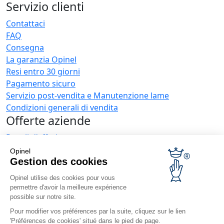
Servizio clienti
Contattaci
FAQ
Consegna
La garanzia Opinel
Resi entro 30 giorni
Pagamento sicuro
Servizio post-vendita e Manutenzione lame
Condizioni generali di vendita
Offerte aziende
Regali d'affari
Ristoratori
Opinel
Novità Opinel
Gestion des cookies
Opinel utilise des cookies pour vous
Ricevi le news
permettre d'avoir la meilleure expérience
Trovaci
possible sur notre site.
Pour modifier vos préférences par la suite, cliquez sur le lien
'Préférences de cookies' situé dans le pied de page.