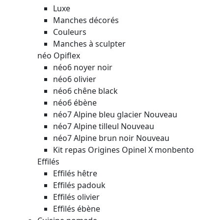
Luxe
Manches décorés
Couleurs
Manches à sculpter
néo Opiflex
néo6 noyer noir
néo6 olivier
néo6 chêne black
néo6 ébène
néo7 Alpine bleu glacier
Nouveau
néo7 Alpine tilleul
Nouveau
néo7 Alpine brun noir
Nouveau
Kit repas Origines Opinel X monbento
Effilés
Effilés hêtre
Effilés padouk
Effilés olivier
Effilés ébène