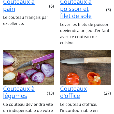
Couteaux à
Couteaux à
(6)
pain
poisson et
(3)
filet de sole
Le couteau français par
excellence.
Lever les filets de poisson
deviendra un jeu d'enfant
avec ce couteau de
cuisine.
Couteaux à
Couteaux
(13)
(27)
légumes
d'office
Ce couteau deviendra vite
Le couteau d'office,
un indispensable de votre
l'incontournable en