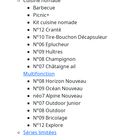
Cuisine nomade
Barbecue
Picnic+
Kit cuisine nomade
N°12 Cranté
N°10 Tire-Bouchon Décapsuleur
N°06 Eplucheur
N°09 Huîtres
N°08 Champignon
N°07 Châtaigne ail
Multifonction
N°08 Horizon
Nouveau
N°09 Océan
Nouveau
néo7 Alpine
Nouveau
N°07 Outdoor Junior
N°08 Outdoor
N°09 Bricolage
N°12 Explore
Séries limitées