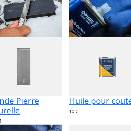
nde Pierre
Huile pour cout
urelle
10 €
€