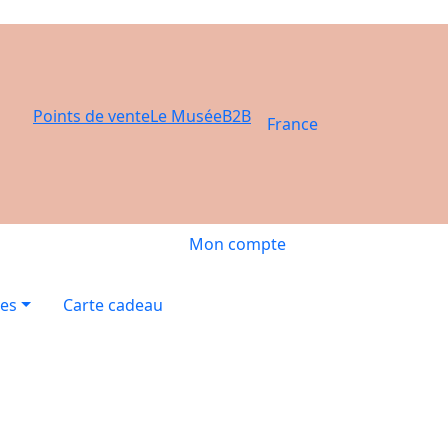
Points de vente
Le Musée
B2B
France
Mon compte
res
Carte cadeau