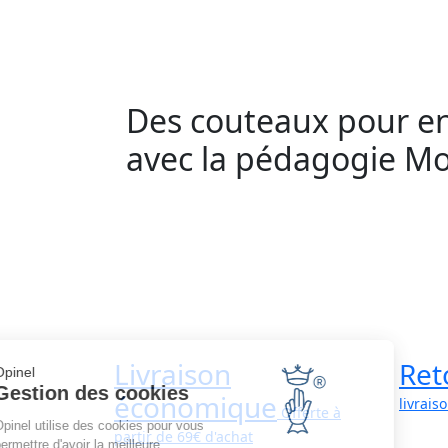
Des couteaux pour en
avec la pédagogie Mo
Livraison
Ret
Opinel
Gestion des cookies
économique
livrais
Offerte à
Opinel utilise des cookies pour vous
partir de 69€ d'achat
permettre d'avoir la meilleure