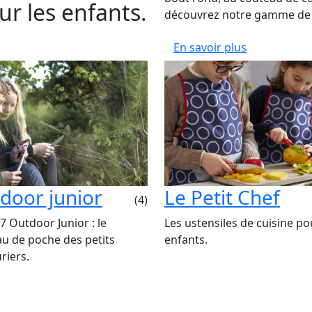
r les enfants.
découvrez notre gamme de 
En savoir plus
door junior
Le Petit Chef
(4)
7 Outdoor Junior : le
Les ustensiles de cuisine po
u de poche des petits
enfants.
riers.