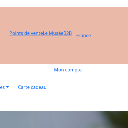
Points de vente
Le Musée
B2B
France
Mon compte
res
Carte cadeau