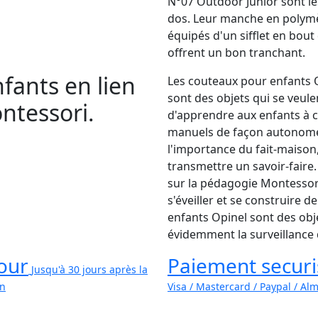
N°07 Outdoor Junior sont le
dos. Leur manche en polymèr
équipés d'un sifflet en bou
offrent un bon tranchant.
fants en lien
Les couteaux pour enfants Op
sont des objets qui se veul
ntessori.
d'apprendre aux enfants à cu
manuels de façon autonome.
l'importance du fait-maison,
transmettre un savoir-faire
sur la pédagogie Montessori,
s'éveiller et se construire
enfants Opinel sont des obj
évidemment la surveillance d
our
Paiement securi
Jusqu'à 30 jours après la
on
Visa / Mastercard / Paypal / Al