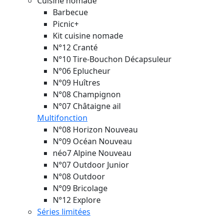
Cuisine nomade
Barbecue
Picnic+
Kit cuisine nomade
N°12 Cranté
N°10 Tire-Bouchon Décapsuleur
N°06 Eplucheur
N°09 Huîtres
N°08 Champignon
N°07 Châtaigne ail
Multifonction
N°08 Horizon
Nouveau
N°09 Océan
Nouveau
néo7 Alpine
Nouveau
N°07 Outdoor Junior
N°08 Outdoor
N°09 Bricolage
N°12 Explore
Séries limitées