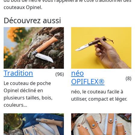
du bois de hêtre vous rappellera le côté traditionnel des
couteaux Opinel.
Découvrez aussi
Tradition
néo
(96)
(8)
OPIFLEX®
Le couteau de poche
Opinel décliné en
néo, le couteau facile à
plusieurs tailles, bois,
utiliser, compact et léger.
couleurs...