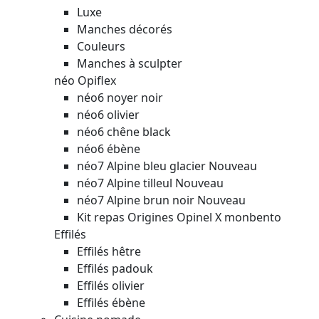
Luxe
Manches décorés
Couleurs
Manches à sculpter
néo Opiflex
néo6 noyer noir
néo6 olivier
néo6 chêne black
néo6 ébène
néo7 Alpine bleu glacier
Nouveau
néo7 Alpine tilleul
Nouveau
néo7 Alpine brun noir
Nouveau
Kit repas Origines Opinel X monbento
Effilés
Effilés hêtre
Effilés padouk
Effilés olivier
Effilés ébène