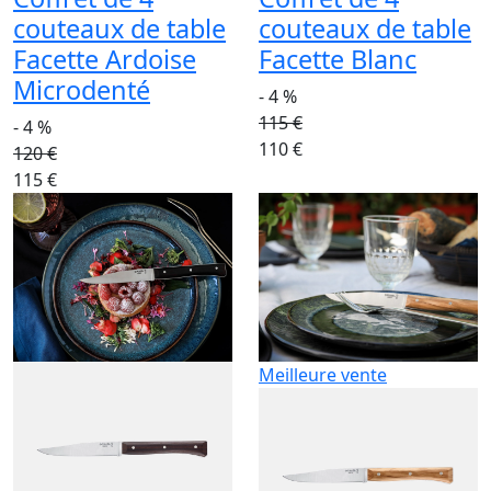
couteaux de table
couteaux de table
Facette Ardoise
Facette Blanc
Microdenté
- 4 %
115 €
- 4 %
110 €
120 €
115 €
Meilleure vente