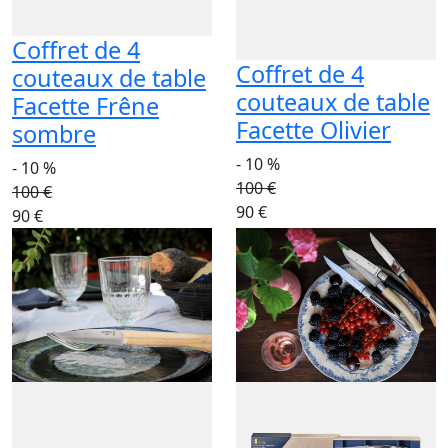
Coffret de 4
Coffret de 4
couteaux de table
couteaux de table
Facette Frêne
Facette Olivier
sombre
- 10 %
- 10 %
100 €
100 €
90 €
90 €