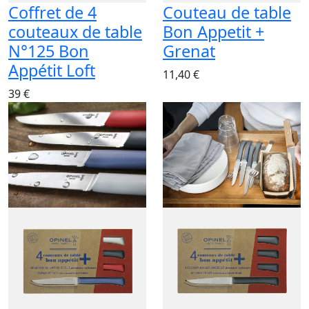
Coffret de 4
Couteau de table
couteaux de table
Bon Appetit +
N°125 Bon
Grenat
Appétit Loft
11,40 €
39 €