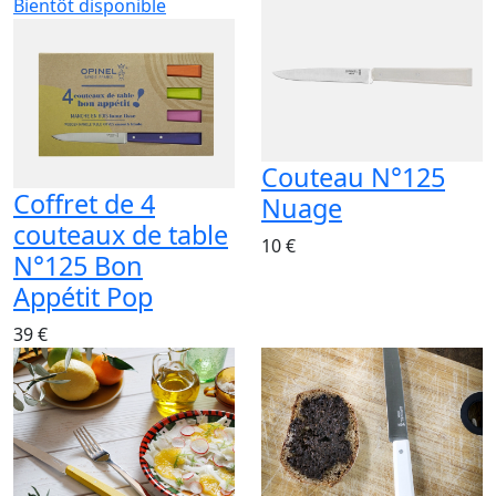
Bientôt disponible
Couteau N°125
Coffret de 4
Nuage
couteaux de table
10 €
N°125 Bon
Appétit Pop
39 €