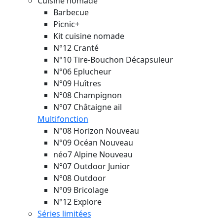
Cuisine nomade
Barbecue
Picnic+
Kit cuisine nomade
N°12 Cranté
N°10 Tire-Bouchon Décapsuleur
N°06 Eplucheur
N°09 Huîtres
N°08 Champignon
N°07 Châtaigne ail
Multifonction
N°08 Horizon
Nouveau
N°09 Océan
Nouveau
néo7 Alpine
Nouveau
N°07 Outdoor Junior
N°08 Outdoor
N°09 Bricolage
N°12 Explore
Séries limitées