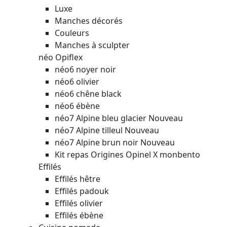
Luxe
Manches décorés
Couleurs
Manches à sculpter
néo Opiflex
néo6 noyer noir
néo6 olivier
néo6 chêne black
néo6 ébène
néo7 Alpine bleu glacier
Nouveau
néo7 Alpine tilleul
Nouveau
néo7 Alpine brun noir
Nouveau
Kit repas Origines Opinel X monbento
Effilés
Effilés hêtre
Effilés padouk
Effilés olivier
Effilés ébène