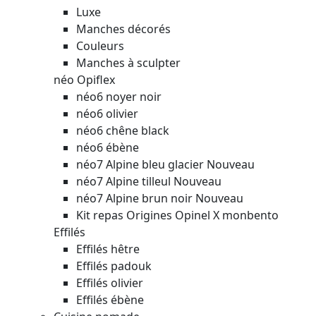
Luxe
Manches décorés
Couleurs
Manches à sculpter
néo Opiflex
néo6 noyer noir
néo6 olivier
néo6 chêne black
néo6 ébène
néo7 Alpine bleu glacier
Nouveau
néo7 Alpine tilleul
Nouveau
néo7 Alpine brun noir
Nouveau
Kit repas Origines Opinel X monbento
Effilés
Effilés hêtre
Effilés padouk
Effilés olivier
Effilés ébène