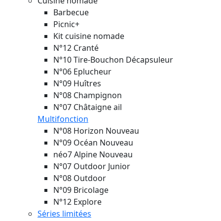
Cuisine nomade
Barbecue
Picnic+
Kit cuisine nomade
N°12 Cranté
N°10 Tire-Bouchon Décapsuleur
N°06 Eplucheur
N°09 Huîtres
N°08 Champignon
N°07 Châtaigne ail
Multifonction
N°08 Horizon
Nouveau
N°09 Océan
Nouveau
néo7 Alpine
Nouveau
N°07 Outdoor Junior
N°08 Outdoor
N°09 Bricolage
N°12 Explore
Séries limitées