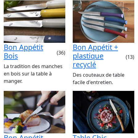
Bon Appétit
Bon Appétit +
(36)
Bois
plastique
(13)
recyclé
La tradition des manches
en bois sur la table à
Des couteaux de table
manger.
facile d'entretien.
Bon Appétit
Table Chic