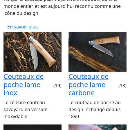
monde entier, et est aujourd'hui reconnu comme une
icône du design.
En savoir plus
Couteaux de
Couteaux de
poche lame
poche lame
(19)
(13)
inox
carbone
Le célèbre couteau
Le couteau de poche au
savoyard en version
design inchangé depuis
inoxydable
1890