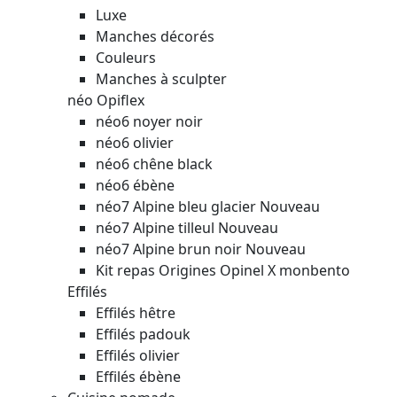
Luxe
Manches décorés
Couleurs
Manches à sculpter
néo Opiflex
néo6 noyer noir
néo6 olivier
néo6 chêne black
néo6 ébène
néo7 Alpine bleu glacier
Nouveau
néo7 Alpine tilleul
Nouveau
néo7 Alpine brun noir
Nouveau
Kit repas Origines Opinel X monbento
Effilés
Effilés hêtre
Effilés padouk
Effilés olivier
Effilés ébène