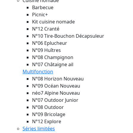
Cuisine nomade
Barbecue
Picnic+
Kit cuisine nomade
N°12 Cranté
N°10 Tire-Bouchon Décapsuleur
N°06 Eplucheur
N°09 Huîtres
N°08 Champignon
N°07 Châtaigne ail
Multifonction
N°08 Horizon
Nouveau
N°09 Océan
Nouveau
néo7 Alpine
Nouveau
N°07 Outdoor Junior
N°08 Outdoor
N°09 Bricolage
N°12 Explore
Séries limitées