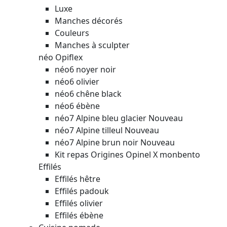
Luxe
Manches décorés
Couleurs
Manches à sculpter
néo Opiflex
néo6 noyer noir
néo6 olivier
néo6 chêne black
néo6 ébène
néo7 Alpine bleu glacier
Nouveau
néo7 Alpine tilleul
Nouveau
néo7 Alpine brun noir
Nouveau
Kit repas Origines Opinel X monbento
Effilés
Effilés hêtre
Effilés padouk
Effilés olivier
Effilés ébène