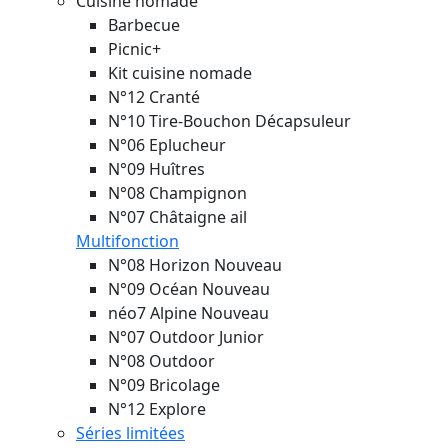
Cuisine nomade
Barbecue
Picnic+
Kit cuisine nomade
N°12 Cranté
N°10 Tire-Bouchon Décapsuleur
N°06 Eplucheur
N°09 Huîtres
N°08 Champignon
N°07 Châtaigne ail
Multifonction
N°08 Horizon
Nouveau
N°09 Océan
Nouveau
néo7 Alpine
Nouveau
N°07 Outdoor Junior
N°08 Outdoor
N°09 Bricolage
N°12 Explore
Séries limitées