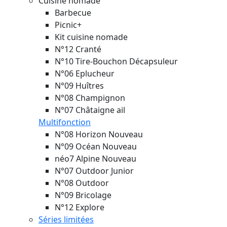
Cuisine nomade
Barbecue
Picnic+
Kit cuisine nomade
N°12 Cranté
N°10 Tire-Bouchon Décapsuleur
N°06 Eplucheur
N°09 Huîtres
N°08 Champignon
N°07 Châtaigne ail
Multifonction
N°08 Horizon
Nouveau
N°09 Océan
Nouveau
néo7 Alpine
Nouveau
N°07 Outdoor Junior
N°08 Outdoor
N°09 Bricolage
N°12 Explore
Séries limitées