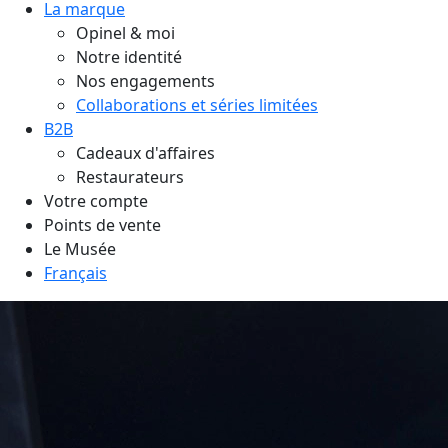
La marque
Opinel & moi
Notre identité
Nos engagements
Collaborations et séries limitées
B2B
Cadeaux d'affaires
Restaurateurs
Votre compte
Points de vente
Le Musée
Français