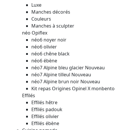
Luxe
Manches décorés
Couleurs
Manches à sculpter
néo Opiflex
néo6 noyer noir
néo6 olivier
néo6 chêne black
néo6 ébène
néo7 Alpine bleu glacier
Nouveau
néo7 Alpine tilleul
Nouveau
néo7 Alpine brun noir
Nouveau
Kit repas Origines Opinel X monbento
Effilés
Effilés hêtre
Effilés padouk
Effilés olivier
Effilés ébène