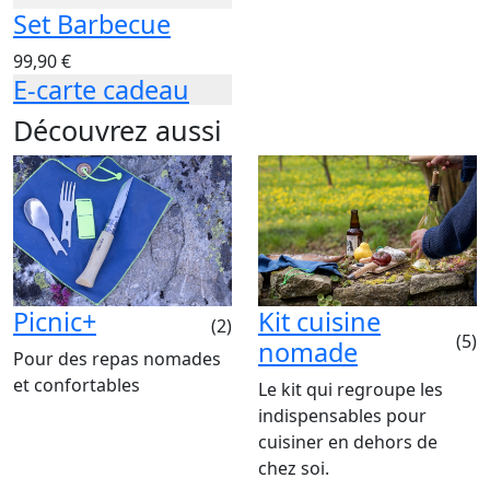
Set Barbecue
99,90 €
E-carte cadeau
Découvrez aussi
Picnic+
Kit cuisine
(2)
(5)
nomade
Pour des repas nomades
et confortables
Le kit qui regroupe les
indispensables pour
cuisiner en dehors de
chez soi.