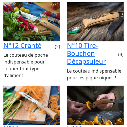
N°12 Cranté
N°10 Tire-
(2)
Bouchon
(3)
Le couteau de poche
Décapsuleur
indispensable pour
couper tout type
Le couteau indispensable
d'aliment !
pour les pique-niques !