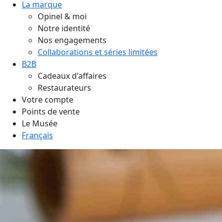
La marque
Opinel & moi
Notre identité
Nos engagements
Collaborations et séries limitées
B2B
Cadeaux d'affaires
Restaurateurs
Votre compte
Points de vente
Le Musée
Français