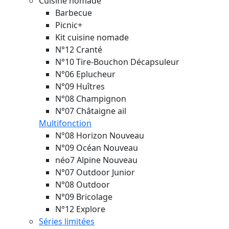
Cuisine nomade
Barbecue
Picnic+
Kit cuisine nomade
N°12 Cranté
N°10 Tire-Bouchon Décapsuleur
N°06 Eplucheur
N°09 Huîtres
N°08 Champignon
N°07 Châtaigne ail
Multifonction
N°08 Horizon
Nouveau
N°09 Océan
Nouveau
néo7 Alpine
Nouveau
N°07 Outdoor Junior
N°08 Outdoor
N°09 Bricolage
N°12 Explore
Séries limitées