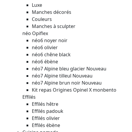
Luxe
Manches décorés
Couleurs
Manches à sculpter
néo Opiflex
néo6 noyer noir
néo6 olivier
néo6 chêne black
néo6 ébène
néo7 Alpine bleu glacier
Nouveau
néo7 Alpine tilleul
Nouveau
néo7 Alpine brun noir
Nouveau
Kit repas Origines Opinel X monbento
Effilés
Effilés hêtre
Effilés padouk
Effilés olivier
Effilés ébène