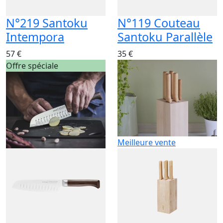
N°219 Santoku
N°119 Couteau
Intempora
Santoku Parallèle
57 €
35 €
Offre spéciale
Meilleure vente