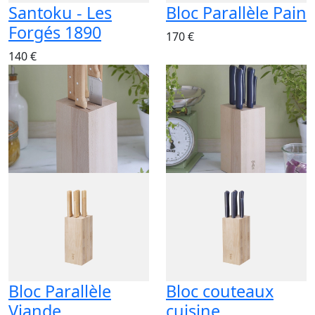
Santoku - Les
Bloc Parallèle Pain
Forgés 1890
170 €
140 €
Bloc Parallèle
Bloc couteaux
Viande
cuisine