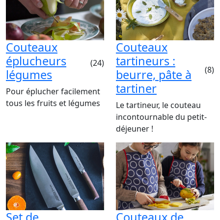
Couteaux
Couteaux
éplucheurs
tartineurs :
(24)
(8)
légumes
beurre, pâte à
tartiner
Pour éplucher facilement
tous les fruits et légumes
Le tartineur, le couteau
incontournable du petit-
déjeuner !
Set de
Couteaux de