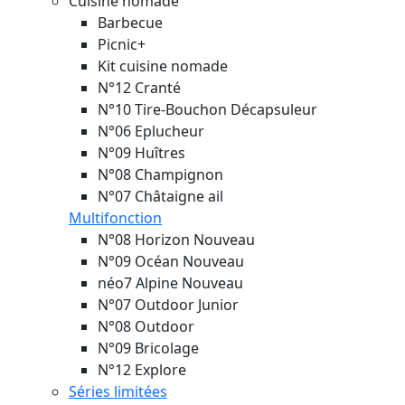
Cuisine nomade
Barbecue
Picnic+
Kit cuisine nomade
N°12 Cranté
N°10 Tire-Bouchon Décapsuleur
N°06 Eplucheur
N°09 Huîtres
N°08 Champignon
N°07 Châtaigne ail
Multifonction
N°08 Horizon
Nouveau
N°09 Océan
Nouveau
néo7 Alpine
Nouveau
N°07 Outdoor Junior
N°08 Outdoor
N°09 Bricolage
N°12 Explore
Séries limitées