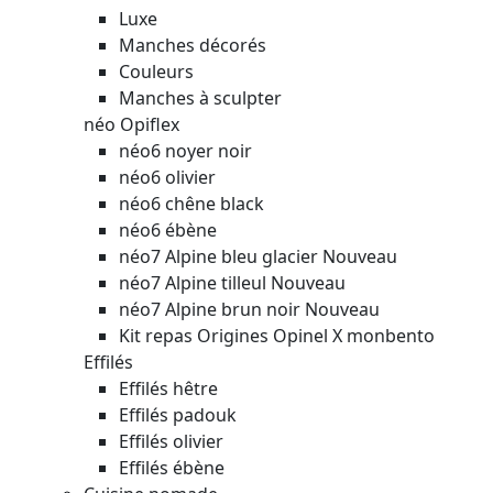
Luxe
Manches décorés
Couleurs
Manches à sculpter
néo Opiflex
néo6 noyer noir
néo6 olivier
néo6 chêne black
néo6 ébène
néo7 Alpine bleu glacier
Nouveau
néo7 Alpine tilleul
Nouveau
néo7 Alpine brun noir
Nouveau
Kit repas Origines Opinel X monbento
Effilés
Effilés hêtre
Effilés padouk
Effilés olivier
Effilés ébène