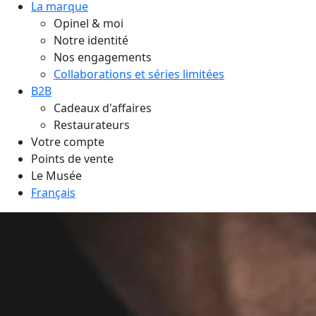
La marque
Opinel & moi
Notre identité
Nos engagements
Collaborations et séries limitées
B2B
Cadeaux d'affaires
Restaurateurs
Votre compte
Points de vente
Le Musée
Français