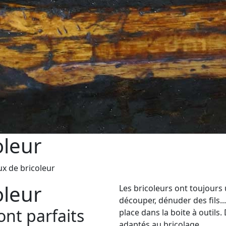
oleur
x de bricoleur
oleur
Les bricoleurs ont toujours 
découper, dénuder des fils..
nt parfaits
place dans la boite à outil
adaptés au bricolage.