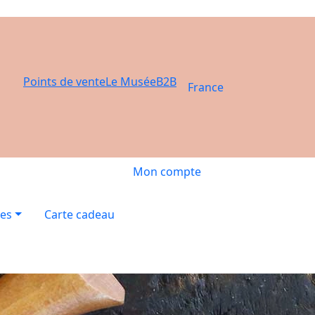
Points de vente
Le Musée
B2B
France
Mon compte
res
Carte cadeau