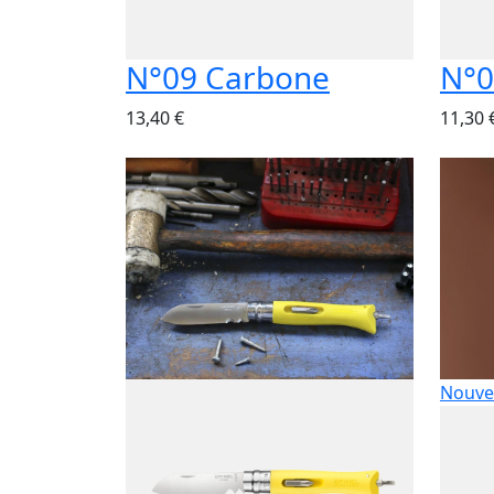
N°09 Carbone
N°0
13,40 €
11,30 
Nouve