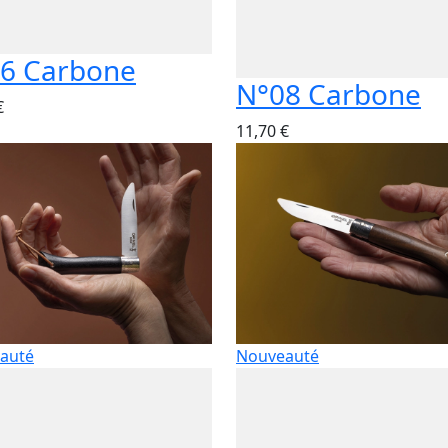
6 Carbone
N°08 Carbone
€
11,70 €
auté
Nouveauté