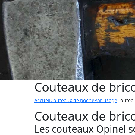
Couteaux de bric
Accueil
Couteaux de poche
Par usage
Couteau
Couteaux de bric
Les couteaux Opinel so