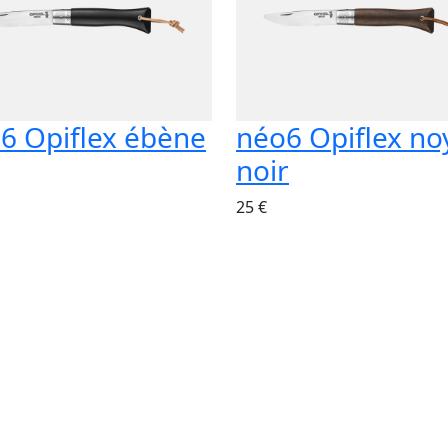
6 Opiflex ébène
néo6 Opiflex no
noir
25 €